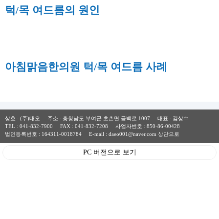
턱/목 여드름의 원인
아침맑음한의원 턱/목 여드름 사례
상호 : (주)대오 주소 : 충청남도 부여군 초촌면 금백로 1007 대표 : 김상수
TEL :
041-832-7900
FAX : 041-832-7208 사업자번호 : 850-86-00428
법인등록번호 : 164311-0018784 E-mail : daeo001@naver.com
상단으로
PC 버전으로 보기