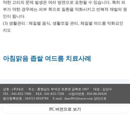
약한 고리의 문제 발생은 여러 방면으로 표현될 수 있습니다. 특히 피
부가 약한 경우에는 피부 쪽으로 질환을 악화시키고 반복적 재발의 원
인이 됩니다.
(3) 생활관리 : 체질별 음식, 생활조절 관리, 체질별 여드름 악화요인
지도
아침맑음 좁쌀 여드름 치료사례
상호 : (주)대오 주소 : 충청남도 부여군 초촌면 금백로 1007 대표 : 김상수
TEL :
041-832-7900
FAX : 041-832-7208 사업자번호 : 850-86-00428
법인등록번호 : 164311-0018784 E-mail : daeo001@naver.com
상단으로
PC 버전으로 보기